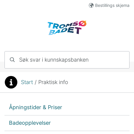
Hopp til innhold
Bestillings skjema
Søk svar i kunnskapsbanken
Start
/
Praktisk info
Du er her:
Åpningstider & Priser
Badeopplevelser