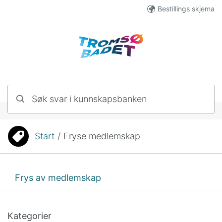
Hopp til innhold
Bestillings skjema
Søk svar i kunnskapsbanken
Start
/
Fryse medlemskap
Du er her:
Frys av medlemskap
Kategorier