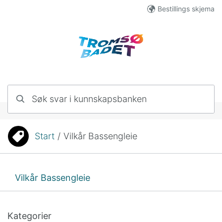
Hopp til innhold
Bestillings skjema
Søk svar i kunnskapsbanken
Start
/
Vilkår Bassengleie
Du er her:
Vilkår Bassengleie
Kategorier